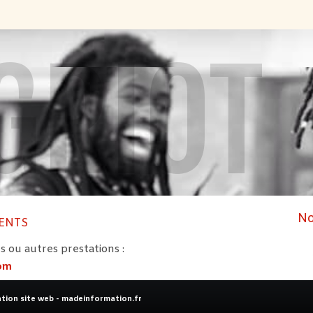
GRIOT
No
ENTS
s ou autres prestations :
com
ation site web -
madeinformation.fr